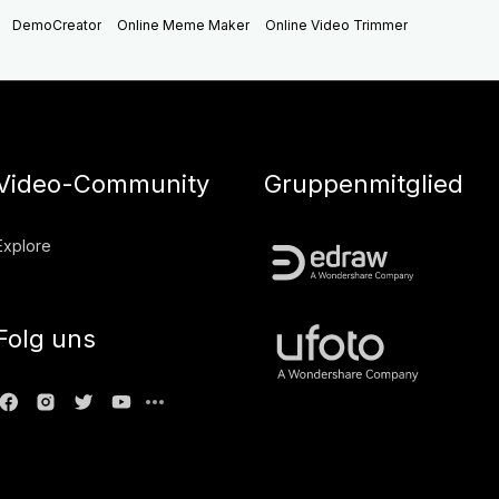
DemoCreator
Online Meme Maker
Online Video Trimmer
Video-Community
Gruppenmitglied
Explore
Folg uns