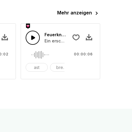
Mehr anzeigen
Flötenton
Feuerknistern
ippen auf einem Touchscreen.
richtigung, die mit einer Digitalflöte erstellt wurde
Ein erschütterndes Geräusch, das abrupt 
0:02
00:00:06
gitall
ast
brennen
verbrannt