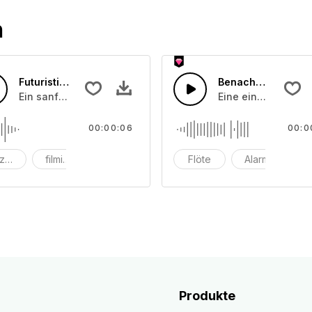
n
Futuristischer Touch
Benachrichtigung 
der mit einem subtilen Bruch endet.
Ein sanfter futuristischer Aufprall, verursacht durch das T
Eine einzige Benach
00:00:06
00:0
zent
filmisch
Element
Flöte
Alarm
Di
Produkte