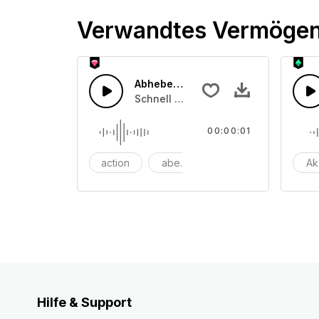
Verwandtes Vermöge
Abhebender Hubschrauber
Schnell ansteigender Rotorensound, 
00:00:01
action
abenteuer
Hintergrund
Ak
Hilfe & Support