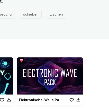
t.
wegung
schieben
zischen
Elektronische-Welle Paket