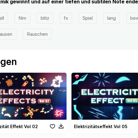
mik gewinnt und auf einer tiefen und subtilen Note ende
ll
film
blitz
fx
Spiel
lang
be
ausen
Rauschen
ögen
zität Effekt Vol 02
Elektrizitätseffekt Vol 05