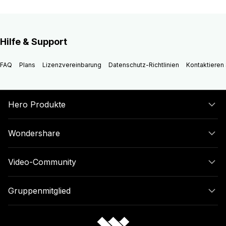
Hilfe & Support
FAQ
Plans
Lizenzvereinbarung
Datenschutz-Richtlinien
Kontaktieren 
Hero Produkte
Wondershare
Video-Community
Gruppenmitglied