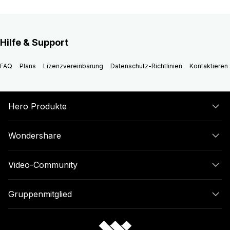
Hilfe & Support
FAQ
Plans
Lizenzvereinbarung
Datenschutz-Richtlinien
Kontaktieren 
Hero Produkte
Wondershare
Video-Community
Gruppenmitglied