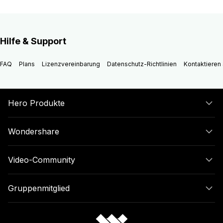
Hilfe & Support
FAQ
Plans
Lizenzvereinbarung
Datenschutz-Richtlinien
Kontaktieren 
Hero Produkte
Wondershare
Video-Community
Gruppenmitglied