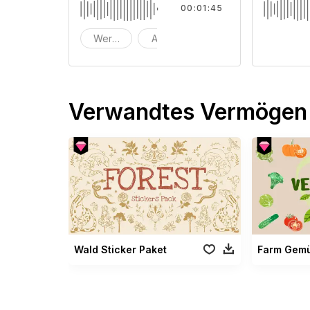
00:01:45
Werbung
Atmosphärisch
Hintergrund
Verwandtes Vermögen
Wald Sticker Paket
Farm Gemü