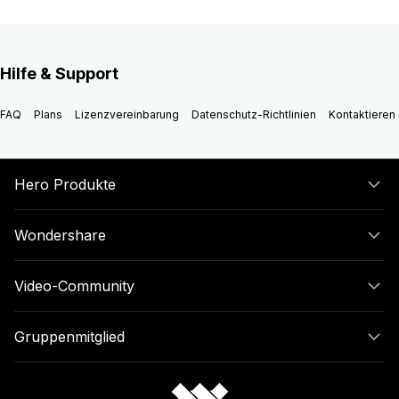
Hilfe & Support
FAQ
Plans
Lizenzvereinbarung
Datenschutz-Richtlinien
Kontaktieren 
Hero Produkte
Wondershare
Video-Community
Gruppenmitglied