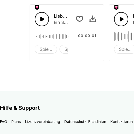
Liebe15
Ein Spielzeugkasten-Soundeffekt
00:00:01
Spielzeug
Spielzeugbox
Soundeffekt
Spielz
Hilfe & Support
FAQ
Plans
Lizenzvereinbarung
Datenschutz-Richtlinien
Kontaktieren 