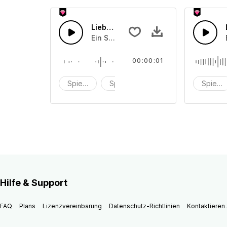
Liebe34
Ein Spielzeugkasten-Soundeffekt
00:00:01
Spielzeug
Spielzeugbox
Soundeffekt
Spielz
Hilfe & Support
FAQ
Plans
Lizenzvereinbarung
Datenschutz-Richtlinien
Kontaktieren 