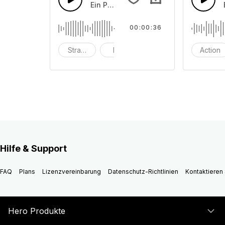
Ein Pop-Piano mit Schlagzeug, das in
00:00:36
Strand
hell
eingängig
Action
Hilfe & Support
FAQ
Plans
Lizenzvereinbarung
Datenschutz-Richtlinien
Kontaktieren 
Hero Produkte