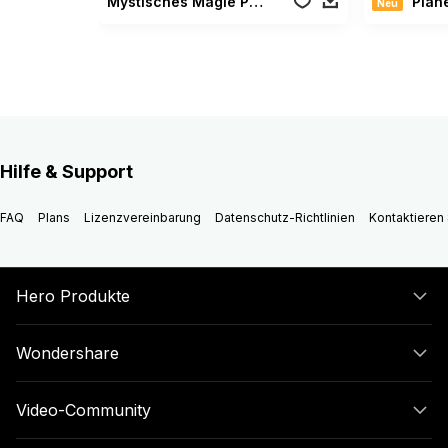
Mystisches Magie Paket
Plan
Neu
Hilfe & Support
FAQ
Plans
Lizenzvereinbarung
Datenschutz-Richtlinien
Kontaktieren 
Hero Produkte
Wondershare
Video-Community