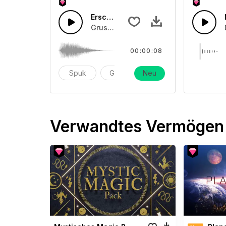
Erscheinen von Geistern
Gruselige Soundeffekte, die an Geiste
00:00:08
Spuk
Geister
Neu
geist
Verwandtes Vermögen