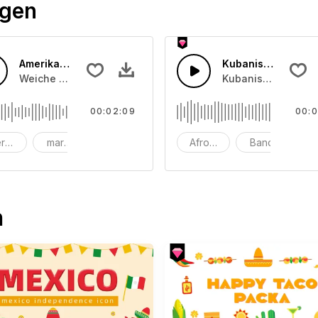
ögen
Amerikanische Landstraße
Kubanische Party
 eingängigem Bass und Schlagzeug.
Weiche Gitarrenklänge mit einem fröhlichen Schlagzeugbeat
Kubanische Klänge
00:02:09
00:0
rbung
marketing
audiojungle
Afro-Kubaner
Band
Br
n