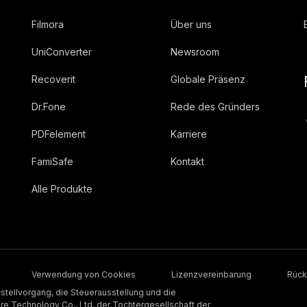
Filmora
Über uns
UniConverter
Newsroom
Recoverit
Globale Präsenz
Dr.Fone
Rede des Gründers
PDFelement
Karriere
FamiSafe
Kontakt
Alle Produkte
Verwendung von Cookies
Lizenzvereinbarung
Rück
stellvorgang, die Steuerausstellung und die
 Technology Co., Ltd, der Tochtergesellschaft der