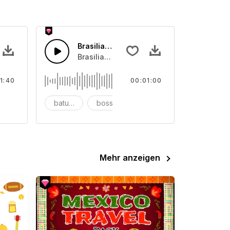
Brasilianische Trommel
 für den perfekten Roadtrip.
 mit Piano, Schlagzeug und Bass.
Brasilianische Trommeln mit Schlagzeuger
1:40
00:01:00
asilien
batucada
bossa
brasilien
Mehr anzeigen