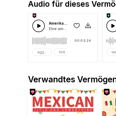
Audio für dieses Verm
Amerikanischer Guitarren-Rock
Eine amerikanische Rockgitarre mit
00:03:24
aggressiv
hintergrund
groß
we
Verwandtes Vermöge