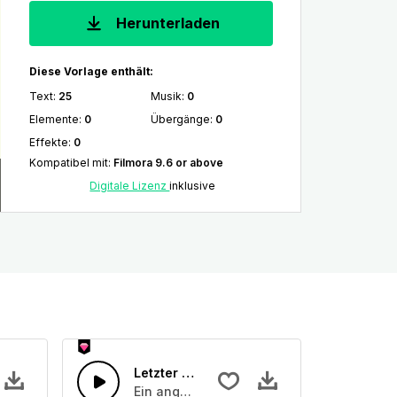
Herunterladen
Diese Vorlage enthält:
Text
:
25
Musik
:
0
Elemente
:
0
Übergänge
:
0
Effekte
:
0
Kompatibel mit
:
Filmora 9.6 or above
Digitale Lizenz
inklusive
 Hintergrundmusik
Letzter Aufruf
onsterknurren
renmelodie mit Sticcato-Klavier und Schlagzeug.
Ein angenehmes Uptempo-Popstück mit Sy