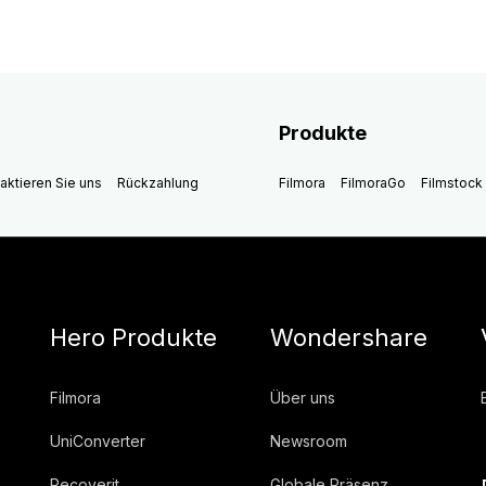
Produkte
aktieren Sie uns
Rückzahlung
Filmora
FilmoraGo
Filmstock
Hero Produkte
Wondershare
Filmora
Über uns
UniConverter
Newsroom
Recoverit
Globale Präsenz