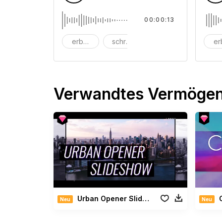
00:00:13
erbärmlich
schreien
Schrei
er
Verwandtes Vermöge
Urban Opener Slideshow
Neu
Neu