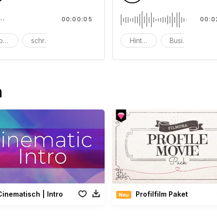
00:00:05
00:0
bärmlich
schreien
Schrei
Hintergrund
Business
u
n
Cinematisch | Intro
Profilfilm Paket
Neu