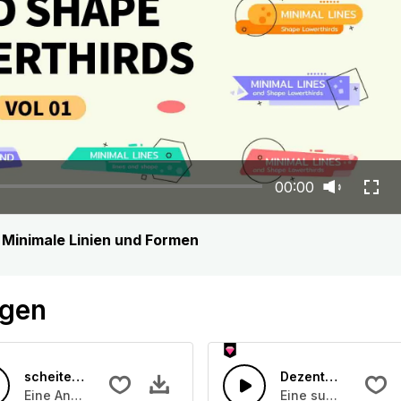
00:00
 Minimale Linien und Formen
ögen
scheitern 35
Dezente fröhliche
töhngeräuschen und Monsterknurren
Eine Ansammlung von Jammer und Stöhngeräuschen und M
Eine subtile Gitar