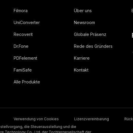
Filmora
Über uns
UniConverter
Newsroom
Recoverit
Globale Präsenz
Dr.Fone
Rede des Gründers
PDFelement
Karriere
FamiSafe
Kontakt
Alle Produkte
Verwendung von Cookies
Lizenzvereinbarung
Rück
stellvorgang, die Steuerausstellung und die
 Technology Co., Ltd, der Tochtergesellschaft der