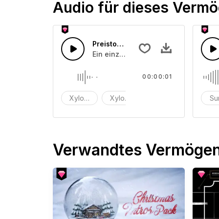
Audio für dieses Verm
Preiston 4
Ein einzelnes Xylophon mit einem S
00:00:01
Xylophon
Xylophon ein Schuss
ton
Su
Verwandtes Vermöge