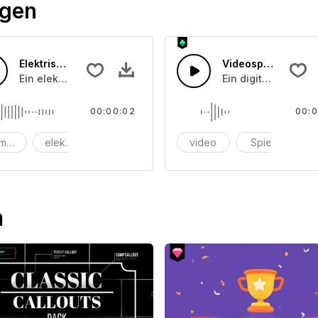
ögen
Elektrisch 04
Videospiel 04
chusston
Ein elektrischer Summton
Ein digitaler Ton,
00:00:02
00:0
mmen
elektrisch
elektronisch
video
Spiel
vi
n