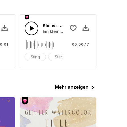
Kleiner Applaus
 der auf einmal aufgenommen wurde.
Ein kleiner Beifall aus der Menge
0:01
00:00:17
deospiel
Sting
Stab
Explosion
Mehr anzeigen