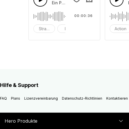
Ein Pop-Piano mit Schlagzeug, das in
00:00:36
Strand
hell
eingängig
Action
Hilfe & Support
FAQ
Plans
Lizenzvereinbarung
Datenschutz-Richtlinien
Kontaktieren 
Hero Produkte