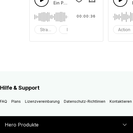
Ein Pop-Piano mit Schlagzeug, das in
00:00:36
Strand
hell
eingängig
Action
Hilfe & Support
FAQ
Plans
Lizenzvereinbarung
Datenschutz-Richtlinien
Kontaktieren 
Hero Produkte