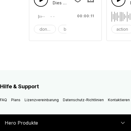
Dies ist ein Sound über Thunder And 
00:00:11
donner
blitzschlag
action
Hilfe & Support
FAQ
Plans
Lizenzvereinbarung
Datenschutz-Richtlinien
Kontaktieren 
Hero Produkte