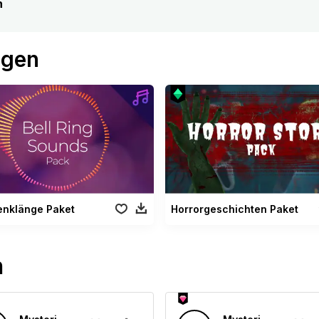
n
ögen
enklänge Paket
Horrorgeschichten Paket
n