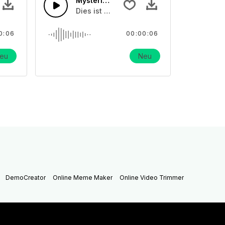
glocke
Mysteriöse Horrorglocke 01
effekt über Schulglocken
Dies ist ein Soundeffekt über Schulglocke
0:06
00:00:06
eu
Neu
DemoCreator
Online Meme Maker
Online Video Trimmer