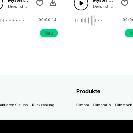
Mysteriöse Horrorglocke 02
Mysteriöse Horror
glocken
Dies ist ein Soundeffekt über Schulglocken
Dies ist ein Sound
00:00:14
00:0
Neu
N
Produkte
aktieren Sie uns
Rückzahlung
Filmora
FilmoraGo
Filmstock