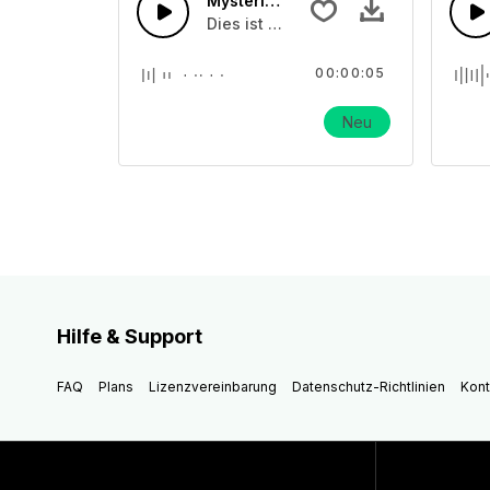
Mysteriöse Horrorglocke 03
Dies ist ein Soundeffekt über Schul
00:00:05
Neu
Hilfe & Support
FAQ
Plans
Lizenzvereinbarung
Datenschutz-Richtlinien
Kont