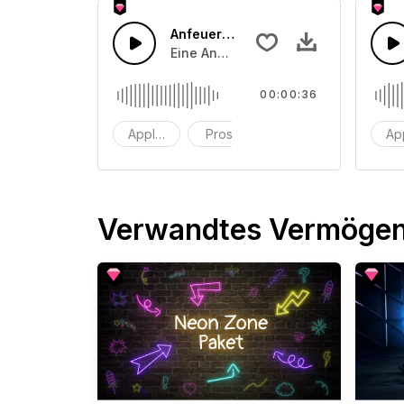
Anfeuerungsrufe 9
Eine Ansammlung von Publikumsappla
00:00:36
Applaus
Prost
Klatschen
Ap
Verwandtes Vermöge