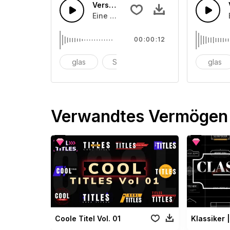
Verschiedene Instrumente 35
Eine Ansammlung von unterschiedlich
00:00:12
glas
Schüssel
anschlagen
glas
Verwandtes Vermögen
Coole Titel Vol. 01
Klassiker |