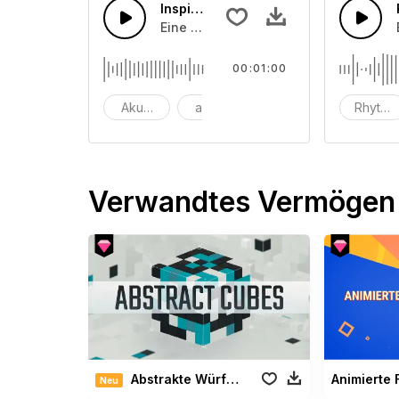
Inspirierender akustischer Folk
Eine inspirierende Gitarre mit Bass, 
00:01:00
Akustisch
akustische gitarre
Werbung
Rhytme
Verwandtes Vermögen
Abstrakte Würfel Paket
Neu