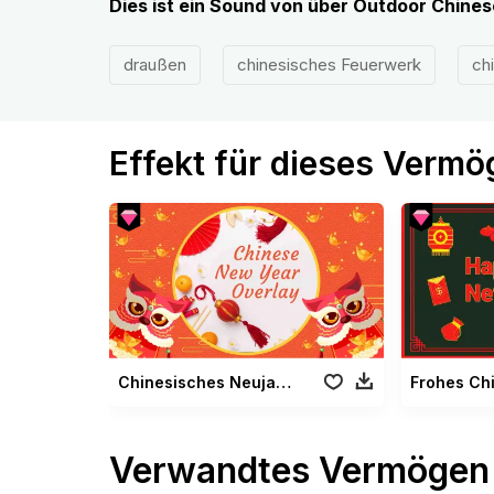
Dies ist ein Sound von über Outdoor Chine
draußen
chinesisches Feuerwerk
ch
Effekt für dieses Verm
Chinesisches Neujahr Overlay
Verwandtes Vermögen