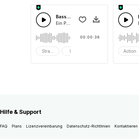
Basslastige Zukunft
Ein Pop-Piano mit Schlagzeug, das in
00:00:36
Strand
hell
eingängig
Action
Hilfe & Support
FAQ
Plans
Lizenzvereinbarung
Datenschutz-Richtlinien
Kontaktieren 