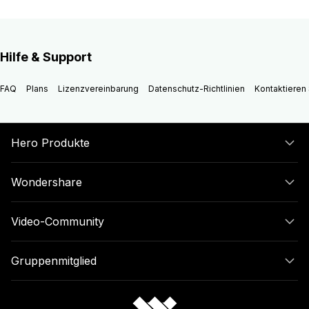
Hilfe & Support
FAQ
Plans
Lizenzvereinbarung
Datenschutz-Richtlinien
Kontaktieren 
Hero Produkte
Wondershare
Video-Community
Gruppenmitglied