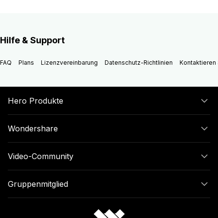
Hilfe & Support
FAQ
Plans
Lizenzvereinbarung
Datenschutz-Richtlinien
Kontaktieren 
Hero Produkte
Wondershare
Video-Community
Gruppenmitglied