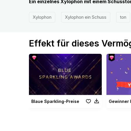
Ein einzelnes Xylophon mit einem Schussto
Xylophon
Xylophon ein Schuss
ton
Effekt für dieses Verm
Blaue Sparkling-Preise
Gewinner 