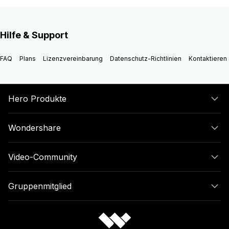
Hilfe & Support
FAQ
Plans
Lizenzvereinbarung
Datenschutz-Richtlinien
Kontaktieren 
Hero Produkte
Wondershare
Video-Community
Gruppenmitglied