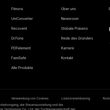
Filmora
Über uns
UniConverter
Newsroom
Recoverit
Globale Präsenz
Dr.Fone
Rede des Gründers
PDFelement
Karriere
FamiSafe
Kontakt
Alle Produkte
Verwendung von Cookies
Lizenzvereinbarung
Rück
stellvorgang, die Steuerausstellung und die
 Technology Co., Ltd, der Tochtergesellschaft der