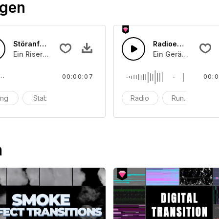
ögen
Störanfälliges Niesen
Radioempfang Stö
er Datenübertragung ensteht.
Ein Riser-Buzz mit einem cartoonischen Niesen.
Ein Geräusch, das 
00:00:07
00:0
ing
Stab
Explosion
Radio
Rundfunk
ka
n