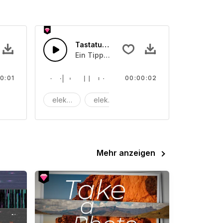
rung
Tastaturtypisierung
bei der Kanalsuche im Radio entsteht.
Ein Tippen einer Computertastatur
0:01
00:00:02
putt
elektrisch
elektronisch
maschine
Mehr anzeigen