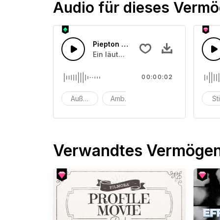
Audio für dieses Verm
Piepton Schnittstelle
Ein läutendes Geräusch, das bei ein
00:00:02
Außerirdisch
Ambiente
Hintergrund
St
Verwandtes Vermöge