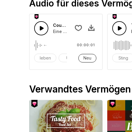
Audio für dieses Vermö
Countdown-Zähler 60
Eine Ansammlung von Countdown-Zäh
00:00:01
leben
Uhr
Neu
Alarm
Sting
Verwandtes Vermögen