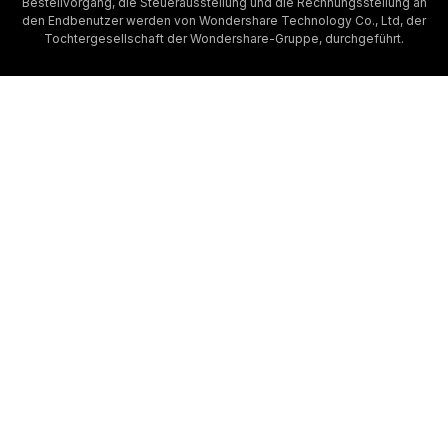
Bestellvorgang, die Steuerausstellung und die Rechnungsstellung an
den Endbenutzer werden von Wondershare Technology Co., Ltd, der
Tochtergesellschaft der Wondershare-Gruppe, durchgeführt.