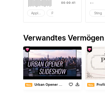
00:00:41
Applaus
Prost
Klatschen
Sting
Verwandtes Vermögen
Urban Opener Slideshow
Profi
Neu
Neu