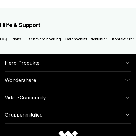
Hilfe & Support
FAQ
Plans
Lizenzvereinbarung
Datenschutz-Richtlinien
Kontaktieren 
Hero Produkte
Wondershare
Video-Community
Gruppenmitglied