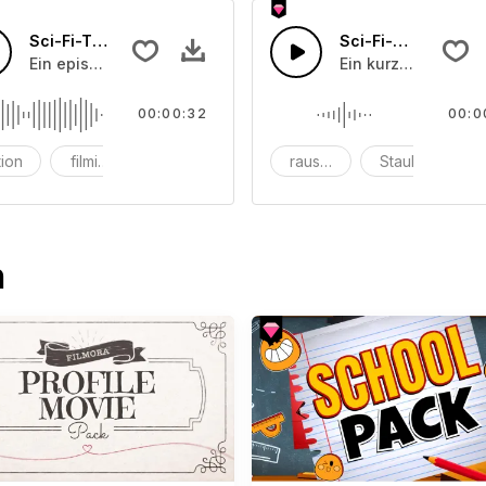
Sci-Fi-Trailer Spannungsaufbau
Sci-Fi-Störungen
 einem schnellen Aufschlag endet.
Ein episches Filmisches Basshorn mit kreischendem Synthes
Ein kurzer statisch
00:00:32
00:0
tion
filmisch
Trailer
rauschen
Staub
Sc
n