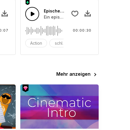
Epischer Sci-Fi-Trailer
izer.
er Impuls, der einen digitalen Defekt verursacht.
Ein episches Sci-Fi Basshorn mit kräftige
0:07
00:00:30
i-Fi
Action
schlacht
groß
Mehr anzeigen