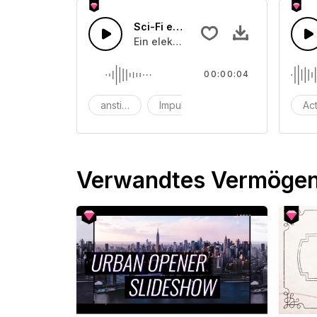
Sci-Fi elektrischer Anstieg
Ein elektronischer Pfeifton, der mit
00:00:04
anstieg
Impuls
transformation
Ac
Verwandtes Vermöge