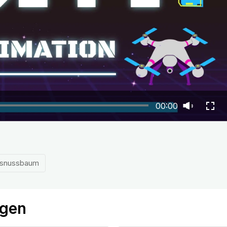
00:00
snussbaum
ögen