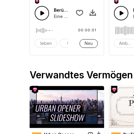
Berührung von Glas 50
Eine Ansammlung von einem oder mehr
00:00:01
leben
Uhr
Neu
Alarm
Ambien
Verwandtes Vermögen