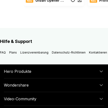
Urban Opener Slideshow
Profi
Neu
Neu
Hilfe & Support
FAQ
Plans
Lizenzvereinbarung
Datenschutz-Richtlinien
Kontaktieren 
Hero Produkte
Wondershare
Video-Community