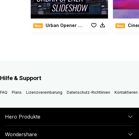
Urban Opener Slideshow
Cinema
Neu
Neu
Hilfe & Support
FAQ
Plans
Lizenzvereinbarung
Datenschutz-Richtlinien
Kontaktieren 
Hero Produkte
Wondershare