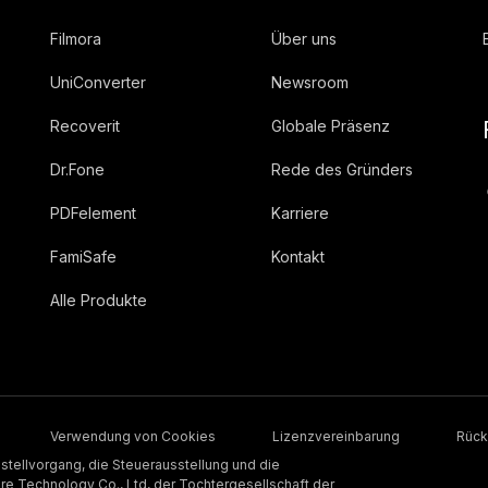
Filmora
Über uns
UniConverter
Newsroom
Recoverit
Globale Präsenz
Dr.Fone
Rede des Gründers
PDFelement
Karriere
FamiSafe
Kontakt
Alle Produkte
Verwendung von Cookies
Lizenzvereinbarung
Rück
stellvorgang, die Steuerausstellung und die
 Technology Co., Ltd, der Tochtergesellschaft der