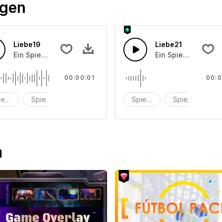
ögen
Liebe19
Liebe21
Ein Spielzeugkasten-Soundeffekt
Ein Spielzeugkast
00:00:01
00:0
ielzeug
Spielzeugbox
Soundeffekt
Spielzeug
Spielzeugbox
S
n