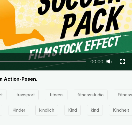
00:00
in Action-Posen.
rt
transport
fitness
fitnessstudio
Fitnes
Kinder
kindlich
Kind
kind
Kindheit