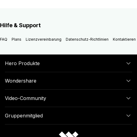
Hilfe & Support
FAQ
Plans
Lizenzvereinbarung
Datenschutz-Richtlinien
Kontaktieren 
Hero Produkte
Wondershare
Video-Community
Gruppenmitglied