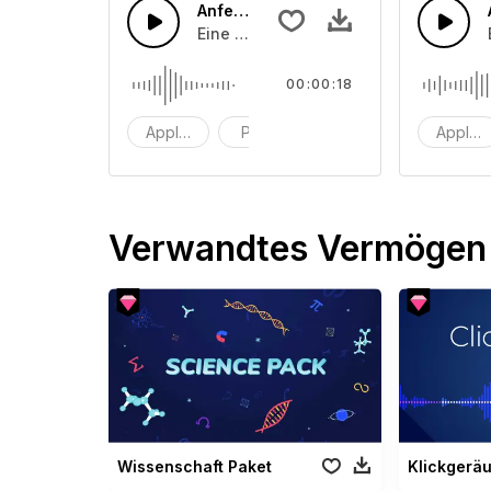
Anfeuerungsrufe 45
Eine Ansammlung von Publikumsapplau
00:00:18
Applaus
Prost
Klatschen
Applau
Verwandtes Vermögen
Wissenschaft Paket
Klickgerä