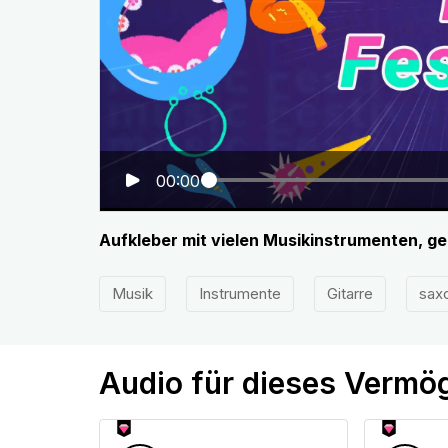
00:00
Aufkleber mit vielen Musikinstrumenten, g
Musik
Instrumente
Gitarre
sax
Audio für dieses Vermö