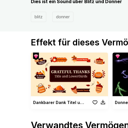
Dies ist ein Sound über Blitz und Donner
blitz
donner
Effekt für dieses Verm
Dankbarer Dank Titel und Unteres Drittel
Donner
Verwandtes Vermöge