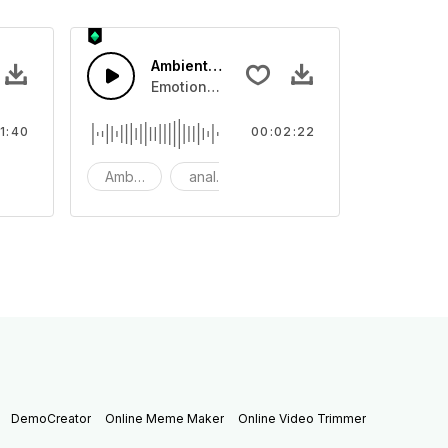
s Klavier
Ambient Zeitraffer Geräuschkulisse
s Klavier mit hellem Streicher und Schlagzeug.
Emotional anschwellene Piano Geräuschku
1:40
00:02:22
0 sekunden
Ambiente
analog
atmosphäre
DemoCreator
Online Meme Maker
Online Video Trimmer