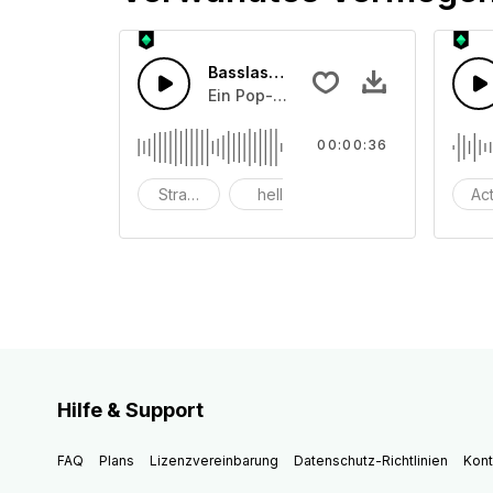
Basslastige Zukunft
Ein Pop-Piano mit Schlagzeug, das 
00:00:36
Strand
hell
eingängig
Ac
Hilfe & Support
FAQ
Plans
Lizenzvereinbarung
Datenschutz-Richtlinien
Kont