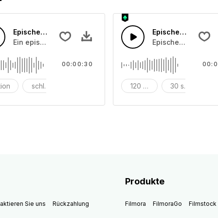
Epischer Sci-Fi-Trailer
Episches filmische
in einen Mid-Tempo Synthesizer-Beat aufgeht.
Ein episches Sci-Fi Basshorn mit kräftigen Trommeln.
Episches filmische
00:00:30
00:0
tion
schlacht
groß
120 sekunden
30 sekunden
6
Produkte
aktieren Sie uns
Rückzahlung
Filmora
FilmoraGo
Filmstock