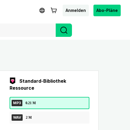
Anmelden
Abo-Pläne
Standard-Bibliothek
Ressource
MP3
0.21 M
WAV
2 M