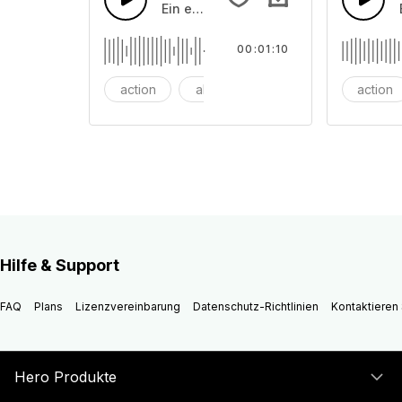
Ein epischer filmischer Hip-Hop-Schla
00:01:10
action
abenteuer
Hintergrund
action
Hilfe & Support
FAQ
Plans
Lizenzvereinbarung
Datenschutz-Richtlinien
Kontaktieren 
Hero Produkte