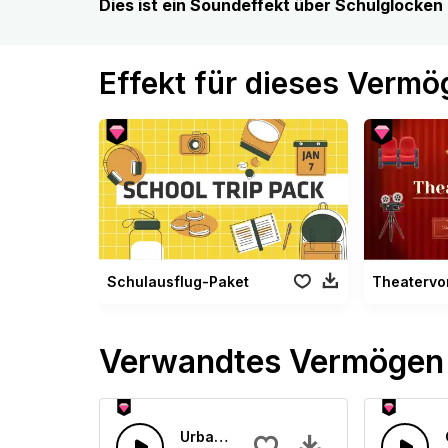
Dies ist ein Soundeffekt über Schulglocken
Effekt für dieses Verm
Schulausflug-Paket
Theatervo
Verwandtes Vermögen
Urbaner filmischer Trailer