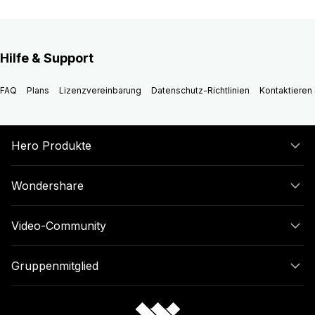
Hilfe & Support
FAQ
Plans
Lizenzvereinbarung
Datenschutz-Richtlinien
Kontaktieren 
Hero Produkte
Wondershare
Video-Community
Gruppenmitglied