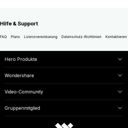
Hilfe & Support
FAQ
Plans
Lizenzvereinbarung
Datenschutz-Richtlinien
Kontaktieren 
Hero Produkte
Wondershare
Video-Community
Gruppenmitglied