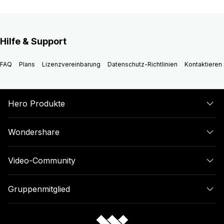
Hilfe & Support
FAQ
Plans
Lizenzvereinbarung
Datenschutz-Richtlinien
Kontaktieren 
Hero Produkte
Wondershare
Video-Community
Gruppenmitglied