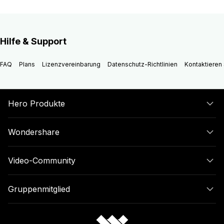
Hilfe & Support
FAQ
Plans
Lizenzvereinbarung
Datenschutz-Richtlinien
Kontaktieren 
Hero Produkte
Wondershare
Video-Community
Gruppenmitglied