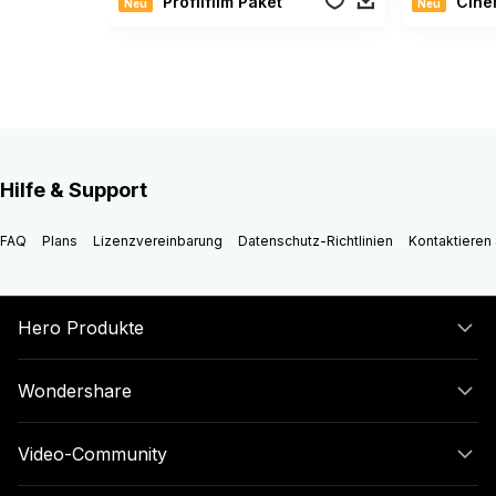
Profilfilm Paket
Cinema
Neu
Neu
Hilfe & Support
FAQ
Plans
Lizenzvereinbarung
Datenschutz-Richtlinien
Kontaktieren 
Hero Produkte
Wondershare
Video-Community