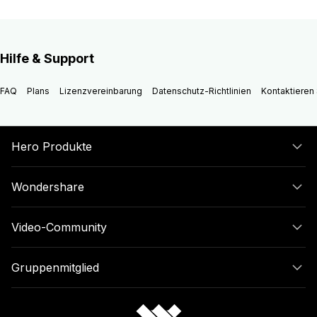
Hilfe & Support
FAQ
Plans
Lizenzvereinbarung
Datenschutz-Richtlinien
Kontaktieren 
Hero Produkte
Wondershare
Video-Community
Gruppenmitglied