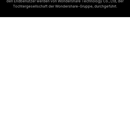
den Endbenutzer werden von Wondershare Technology Co., Ltd, der
Tochtergesellschaft der Wondershare-Gruppe, durchgeführt.