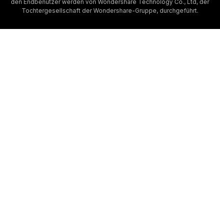
den Endbenutzer werden von Wondershare Technology Co., Ltd, der
Tochtergesellschaft der Wondershare-Gruppe, durchgeführt.